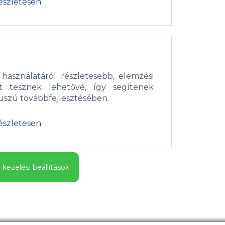
részletesen
használatáról részletesebb, elemzési
st tesznek lehetővé, így segítenek
szú továbbfejlesztésében.
részletesen
 kezelési beállítások