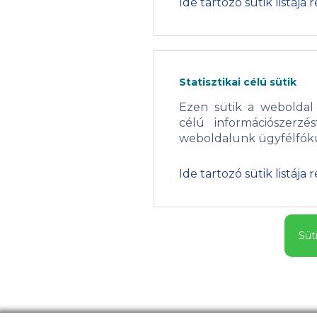
Ide tartozó sütik listája 
Statisztikai célú sütik
Ezen sütik a weboldal 
célú információszerzé
weboldalunk ügyfélfóku
Ide tartozó sütik listája 
Süti