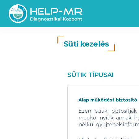
Süti kezelés
SÜTIK TÍPUSAI
Alap működést biztosító 
Ezen sütik biztosítjá
megkönnyítik annak has
nélkül gyűjtenek informá